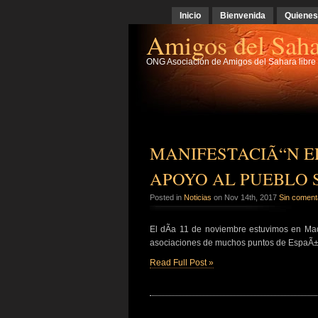
Inicio
Bienvenida
Quiene
Amigos del Saha
ONG Asociación de Amigos del Sahara libre d
MANIFESTACIÃ“N E
APOYO AL PUEBLO 
Posted in
Noticias
on Nov 14th, 2017
Sin coment
El dÃ­a 11 de noviembre estuvimos en Mad
asociaciones de muchos puntos de Es
Read Full Post »