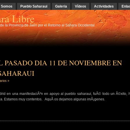
s Somos
Pueblo Saharaui
Galeria
Vídeos
Actividades
Enla
ra Libre
e la Provincia de Jaén por el Retorno al Sahara Occidental
L PASADO DIA 11 DE NOVIEMBRE EN
SAHARAUI
arios »
rid en una manifestaciÃ³n en apoyo al pueblo saharaui, fuÃ© todo un Ã©xito, 
paÃ±a. Estamos muy contentos. AquÃ­ os dejamos algunas imÃ¡genes.