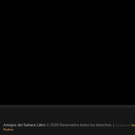
Amigos del Sahara Libre
© 2026 Reservados todos los derechos. |
Creado por
Di
Rodero