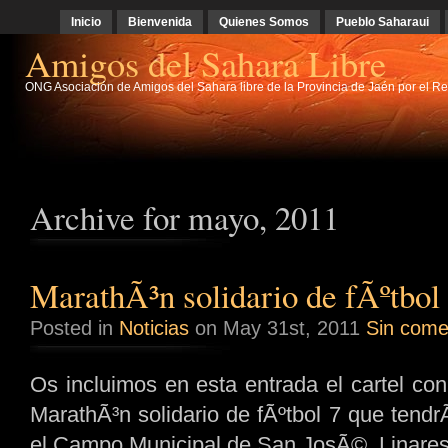
Inicio
Bienvenida
Quienes Somos
Pueblo Saharaui
Amigos del Sahara Libre
ONG Asociación de Amigos del Sahara libre de la Provincia de Jaén por el Re
Archive for mayo, 2011
MarathÃ³n solidario de fÃºtbol
Posted in
Noticias
on May 31st, 2011
Sin come
Os incluimos en esta entrada el cartel con
MarathÃ³n solidario de fÃºtbol 7 que tendrÃ
el Campo Municipal de San JosÃ©, Linar