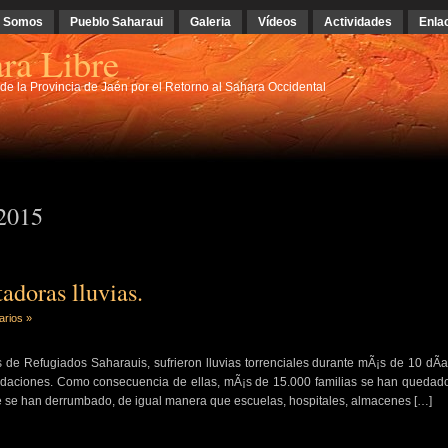
s Somos
Pueblo Saharaui
Galeria
Vídeos
Actividades
Enla
ra Libre
e la Provincia de Jaén por el Retorno al Sahara Occidental
 2015
adoras lluvias.
arios »
e Refugiados Saharauis, sufrieron lluvias torrenciales durante mÃ¡s de 10 dÃ­a
daciones. Como consecuencia de ellas, mÃ¡s de 15.000 familias se han quedado
be se han derrumbado, de igual manera que escuelas, hospitales, almacenes […]