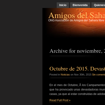
Inicio
Bienvenida
Quiene
Amigos del Saha
ONG Asociación de Amigos del Sahara libre d
Archive for noviembre,
Octubre de 2015. Devast
Posted in
Noticias
on Nov 30th, 2015
Sin coment
En el mes de Octubre, Â los Campamentos d
que ha provocado unas devastadoras inun
casas, ya que al estar construidas de ado
Read Full Post »