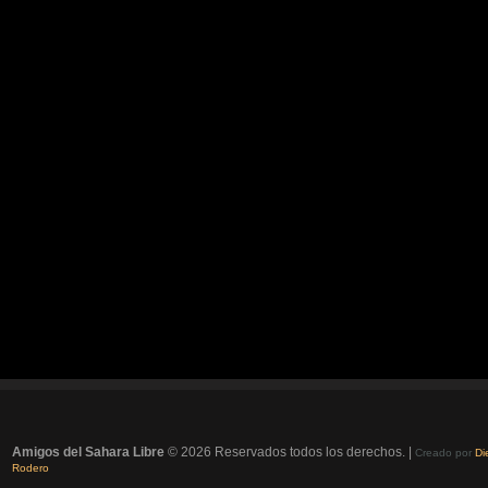
Amigos del Sahara Libre
© 2026 Reservados todos los derechos. |
Creado por
Di
Rodero