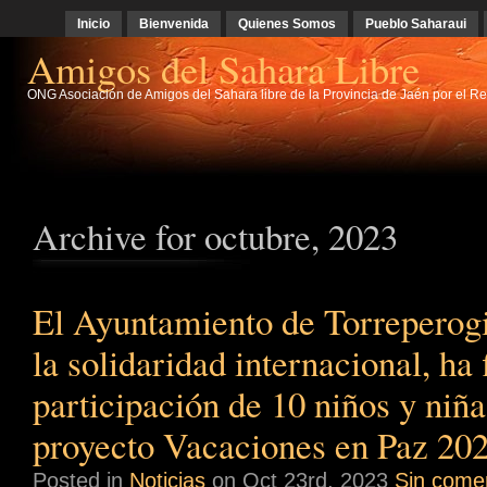
Inicio
Bienvenida
Quienes Somos
Pueblo Saharaui
Amigos del Sahara Libre
ONG Asociación de Amigos del Sahara libre de la Provincia de Jaén por el Re
Archive for octubre, 2023
El Ayuntamiento de Torreperog
la solidaridad internacional, ha 
participación de 10 niños y niña
proyecto Vacaciones en Paz 202
Posted in
Noticias
on Oct 23rd, 2023
Sin comen